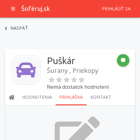
Šoféruj.sk
PRIHLÁSIŤ SA
NASPÄŤ
Puškár
Šurany , Priekopy
Nemá dostatok hodnotení
HODNOTENIA
PRIHLÁŠKA
KONTAKT