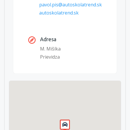
pavol.pis@autoskolatrend.sk
autoskolatrend.sk
Adresa
M. Mišíka
Prievidza