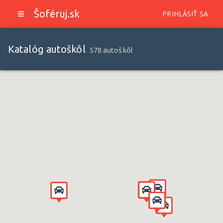
Šoféruj.sk
PRIHLÁSIŤ SA
Katalóg autoškôl
578 autoškôl