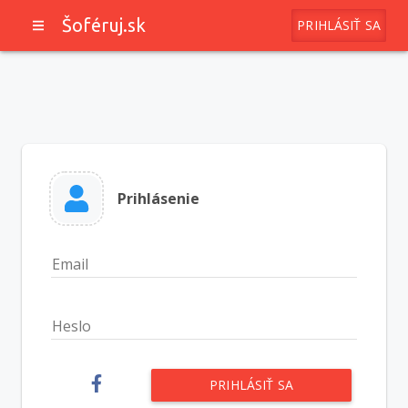
Šoféruj.sk
PRIHLÁSIŤ SA
Prihlásenie
Email
Heslo
PRIHLÁSIŤ SA