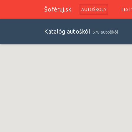
Šoféruj.sk
AUTOŠKOLY
TEST
Katalóg autoškôl
578 autoškôl