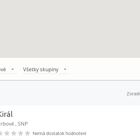
ové
Všetky skupiny
Zoradi
Királ
rbové , SNP
Nemá dostatok hodnotení