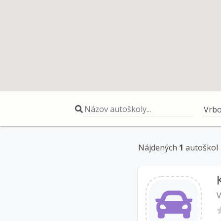
Názov autoškoly...
Vrb
Nájdených
1
autoškol
V