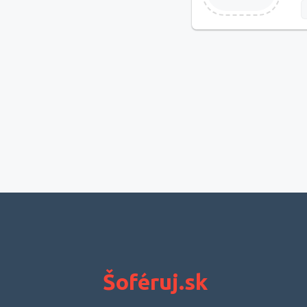
Šoféruj.sk