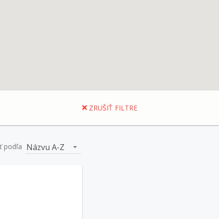
ZRUŠIŤ FILTRE
Názvu A-Z
ť podľa