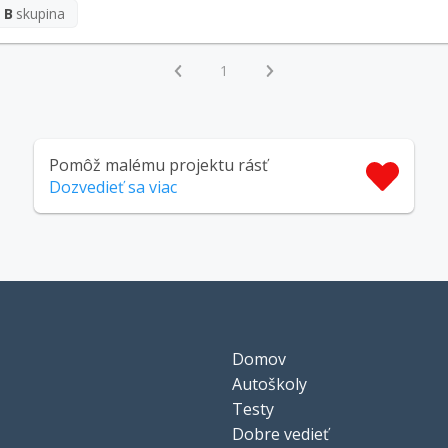
B
skupina
1
Pomôž malému projektu rásť
Dozvedieť sa viac
Domov
Autoškoly
Testy
Dobre vedieť