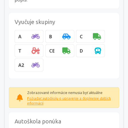
Vyučuje skupiny
A
B
C
T
CE
D
A2
Zobrazované informácie nemusia byť aktuálne
Požiadať autoškolu o upravenie a doplnenie ďalších
informácií
Autoškola ponúka