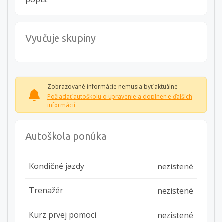
Vyučuje skupiny
Zobrazované informácie nemusia byť aktuálne
Požiadať autoškolu o upravenie a doplnenie ďalších
informácií
Autoškola ponúka
Kondičné jazdy
nezistené
Trenažér
nezistené
Kurz prvej pomoci
nezistené