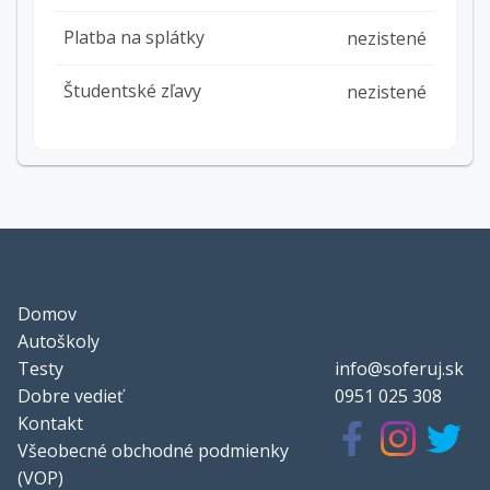
Platba na splátky
nezistené
Študentské zľavy
nezistené
Domov
Autoškoly
Testy
info@soferuj.sk
Dobre vedieť
0951 025 308
Kontakt
Všeobecné obchodné podmienky
(VOP)