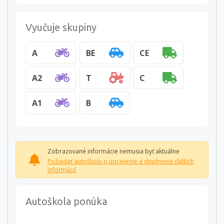
Vyučuje skupiny
A
BE
CE
A2
T
C
A1
B
Zobrazované informácie nemusia byť aktuálne
Požiadať autoškolu o upravenie a doplnenie ďalších
informácií
Autoškola ponúka