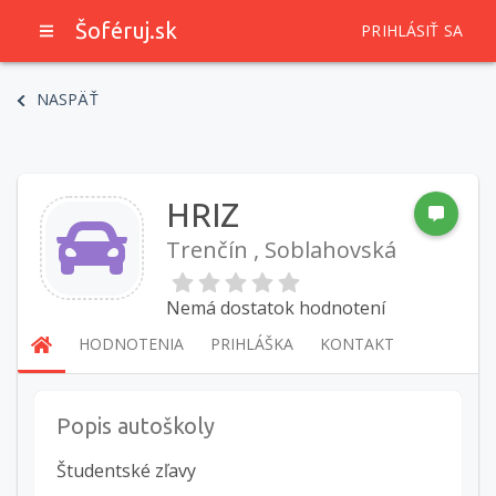
Šoféruj.sk
PRIHLÁSIŤ SA
NASPÄŤ
HRIZ
Trenčín , Soblahovská
Nemá dostatok hodnotení
HODNOTENIA
PRIHLÁŠKA
KONTAKT
Popis autoškoly
Študentské zľavy