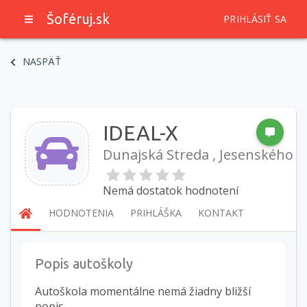
Šoféruj.sk
PRIHLÁSIŤ SA
NASPÄŤ
IDEAL-X
Dunajská Streda , Jesenského
Nemá dostatok hodnotení
HODNOTENIA
PRIHLÁŠKA
KONTAKT
Popis autoškoly
Autoškola momentálne nemá žiadny bližší
popis.