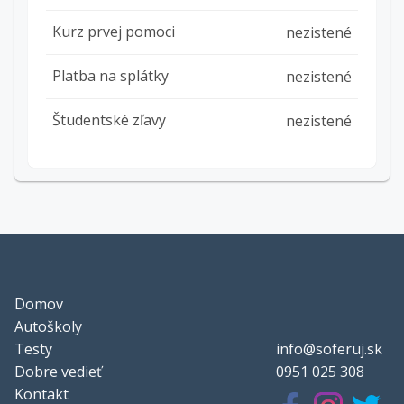
Kurz prvej pomoci
nezistené
Platba na splátky
nezistené
Študentské zľavy
nezistené
Domov
Autoškoly
Testy
info@soferuj.sk
Dobre vedieť
0951 025 308
Kontakt