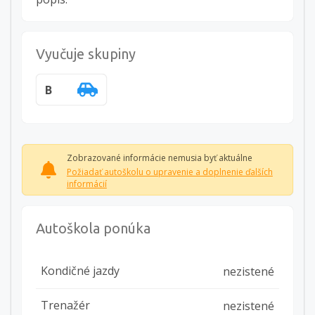
Vyučuje skupiny
B
Zobrazované informácie nemusia byť aktuálne
Požiadať autoškolu o upravenie a doplnenie ďalších
informácií
Autoškola ponúka
Kondičné jazdy
nezistené
Trenažér
nezistené