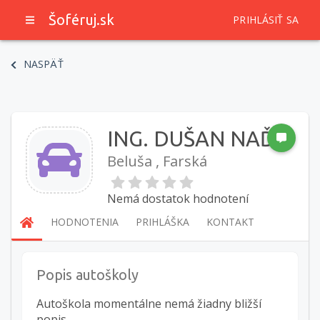
Šoféruj.sk
PRIHLÁSIŤ SA
NASPÄŤ
ING. DUŠAN NAĎO
Beluša , Farská
Nemá dostatok hodnotení
HODNOTENIA
PRIHLÁŠKA
KONTAKT
Popis autoškoly
Autoškola momentálne nemá žiadny bližší
popis.