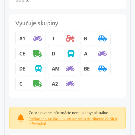
Vyučuje skupiny
A1
T
B
CE
D
A
DE
AM
BE
C
A2
Zobrazované informácie nemusia byť aktuálne
Požiadať autoškolu o upravenie a doplnenie ďalších
informácií