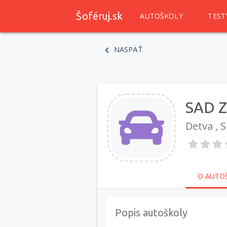
Šoféruj.sk
AUTOŠKOLY
TEST
NASPÄŤ
SAD Z
Detva , S
O AUTO
Popis autoškoly