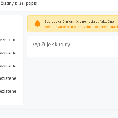
iadny bližší popis.
Zobrazované informácie nemusia byť aktuálne
Požiadať autoškolu o upravenie a doplnenie ďalší
ezistené
Vyučuje skupiny
ezistené
ezistené
ezistené
ezistené