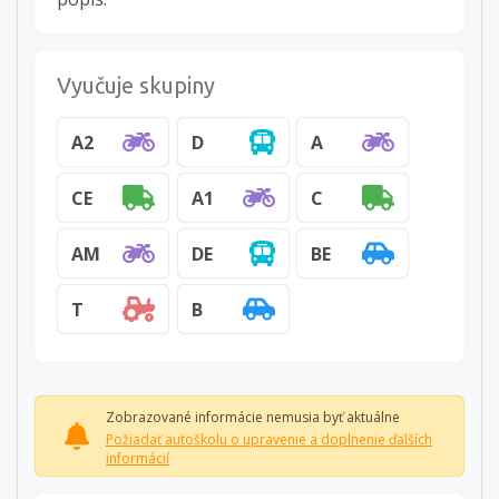
Vyučuje skupiny
A2
D
A
CE
A1
C
AM
DE
BE
T
B
Zobrazované informácie nemusia byť aktuálne
Požiadať autoškolu o upravenie a doplnenie ďalších
informácií