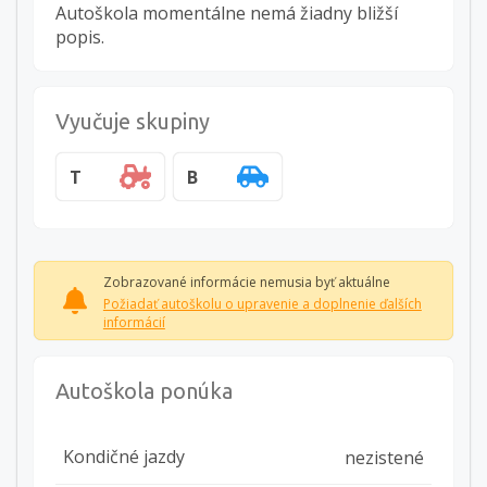
Autoškola momentálne nemá žiadny bližší
popis.
Vyučuje skupiny
T
B
Zobrazované informácie nemusia byť aktuálne
Požiadať autoškolu o upravenie a doplnenie ďalších
informácií
Autoškola ponúka
Kondičné jazdy
nezistené