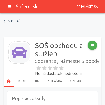
Šoféruj.sk
PRIHLÁSIŤ SA
NASPÄŤ
SOŠ obchodu a
služieb
Sobrance , Námestie Slobody
Nemá dostatok hodnotení
HODNOTENIA
PRIHLÁŠKA
KONTAKT
Popis autoškoly