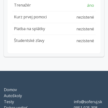
Trenažér
áno
Kurz prvej pomoci
nezistené
Platba na splátky
nezistené
Študentské zľavy
nezistené
Domov
Autoškoly
Testy
info@soferuj.sk
Dobre vedieť
0951 025 308