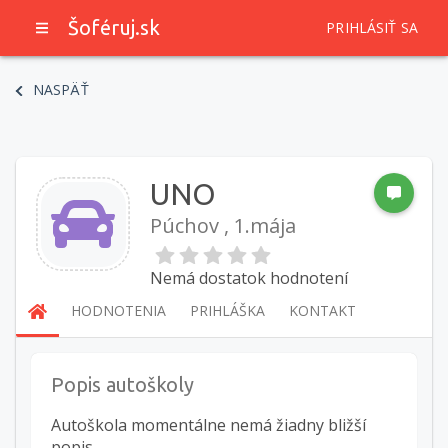
Šoféruj.sk
PRIHLÁSIŤ SA
NASPÄŤ
UNO
Púchov , 1.mája
Nemá dostatok hodnotení
HODNOTENIA
PRIHLÁŠKA
KONTAKT
Popis autoškoly
Autoškola momentálne nemá žiadny bližší
popis.