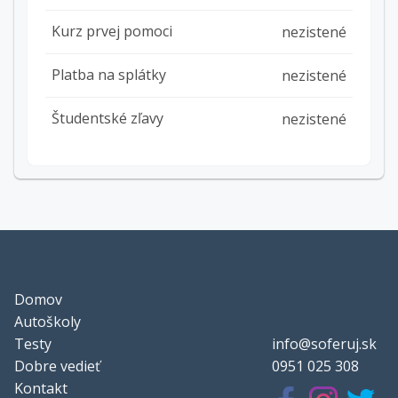
Kurz prvej pomoci
nezistené
Platba na splátky
nezistené
Študentské zľavy
nezistené
Domov
Autoškoly
Testy
info@soferuj.sk
Dobre vedieť
0951 025 308
Kontakt