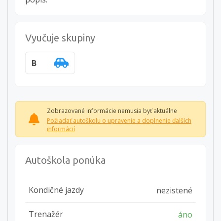
Vyučuje skupiny
B
Zobrazované informácie nemusia byť aktuálne
Požiadať autoškolu o upravenie a doplnenie ďalších
informácií
Autoškola ponúka
Kondičné jazdy
nezistené
Trenažér
áno